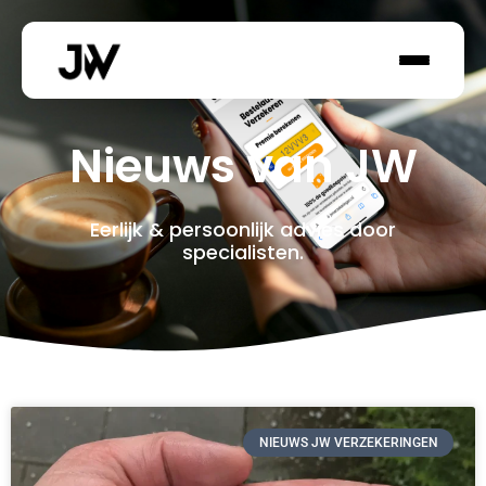
Ga
naar
de
inhoud
Nieuws van JW
Eerlijk & persoonlijk advies door
specialisten.
Pagina
Pagina
Pagina
Pagina
Pagina
NIEUWS JW VERZEKERINGEN