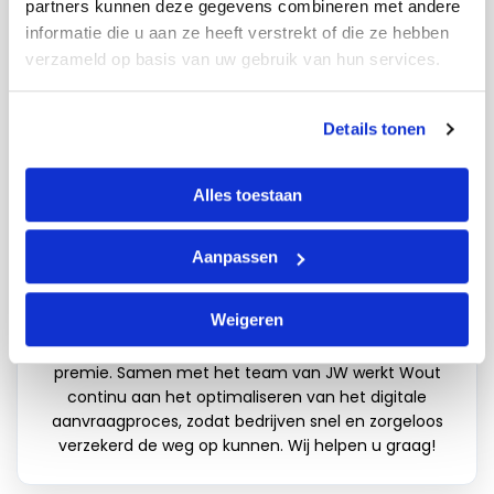
partners kunnen deze gegevens combineren met andere
informatie die u aan ze heeft verstrekt of die ze hebben
verzameld op basis van uw gebruik van hun services.
→
MEER ARTIKELEN
10 juli 2025 om 14:19
AUTEUR VAN DIT ARTIKEL
Details tonen
Wout van JW
Specialist in zakelijke autoverzekeringen
Alles toestaan
Wout is specialist in zakelijke autoverzekeringen en
helpt ondernemers om hun bedrijfsauto snel,
Aanpassen
eenvoudig en volledig online te verzekeren. Met zijn
uitgebreide kennis van bedrijfsautoverzekeringen
Weigeren
zorgt hij ervoor dat ondernemers direct inzicht
hebben in de juiste dekking tegen een scherpe
premie. Samen met het team van JW werkt Wout
continu aan het optimaliseren van het digitale
aanvraagproces, zodat bedrijven snel en zorgeloos
verzekerd de weg op kunnen. Wij helpen u graag!