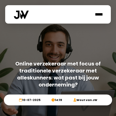
Ga
naar
de
inhoud
Online verzekeraar met focus of
traditionele verzekeraar met
alleskunners: wat past bij jouw
onderneming?
10-07-2025
14:19
Wout van JW